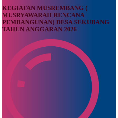
KEGIATAN MUSREMBANG (
MUSRYAWARAH RENCANA
PEMBANGUNAN) DESA SEKUBANG
TAHUN ANGGARAN 2026