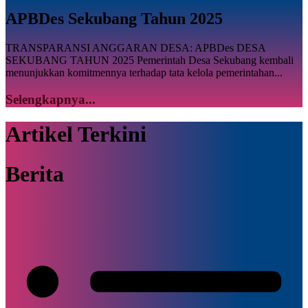
APBDes Sekubang Tahun 2025
TRANSPARANSI ANGGARAN DESA: APBDes DESA
SEKUBANG TAHUN 2025 Pemerintah Desa Sekubang kembali
menunjukkan komitmennya terhadap tata kelola pemerintahan...
Selengkapnya...
Artikel Terkini
Berita