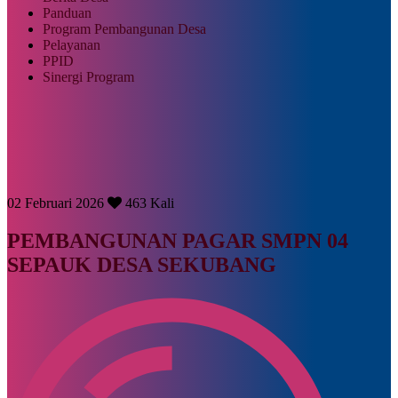
Panduan
Program Pembangunan Desa
Pelayanan
PPID
Sinergi Program
02 Februari 2026
463 Kali
PEMBANGUNAN PAGAR SMPN 04
SEPAUK DESA SEKUBANG