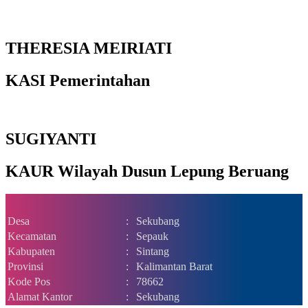
THERESIA MEIRIATI
KASI Pemerintahan
SUGIYANTI
KAUR Wilayah Dusun Lepung Beruang
Desa
:
Sekubang
Kecamatan
:
Sepauk
Kabupaten
:
Sintang
Provinsi
:
Kalimantan Barat
Kode Pos
:
78662
Alamat Kantor
:
Sekubang