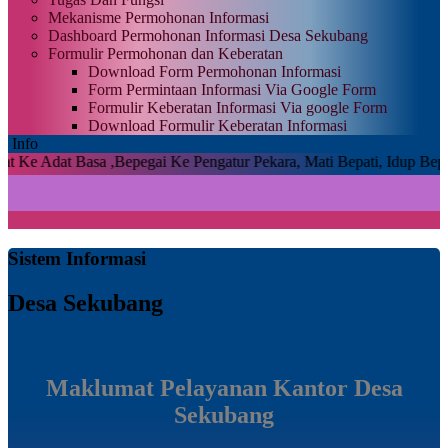
Mekanisme Permohonan Informasi
Dashboard Permohonan Informasi Desa Sekubang
Formulir Permohonan dan Keberatan
Download Form Permohonan Informasi
Form Permintaan Informasi Via Google Form
Formulir Keberatan Informasi Via google Form
Download Formulir Keberatan Informasi
Info
asa ,Bepegai Ke Pengatur Pekara, Mati Bepati, Idup Bepampas , Mal
Sistem Informasi
Desa Sekubang
Maklumat Pelayanan Kantor Desa
Sekubang