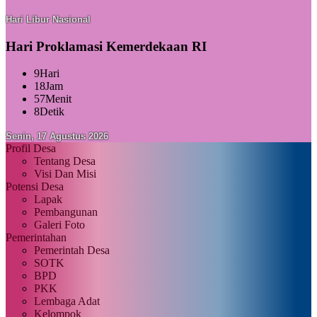
Hari Libur Nasional
Hari Proklamasi Kemerdekaan RI
9
Hari
18
Jam
57
Menit
6
Detik
Senin, 17 Agustus 2026
Profil Desa
Tentang Desa
Visi Dan Misi
Potensi Desa
Lapak
Pembangunan
Galeri Foto
Pemerintahan
Pemerintah Desa
SOTK
BPD
PKK
Lembaga Adat
Kelompok