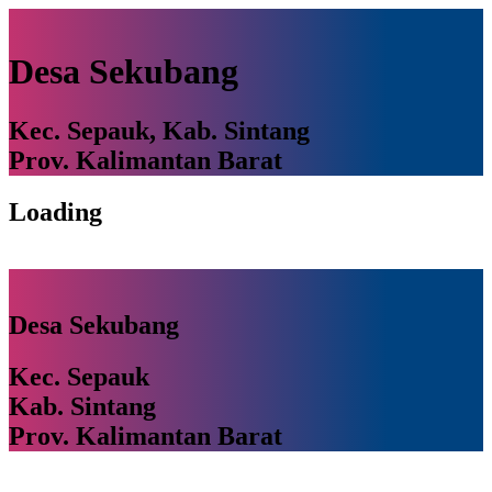
Desa Sekubang
Kec. Sepauk, Kab. Sintang
Prov. Kalimantan Barat
Loading
Desa Sekubang
Kec. Sepauk
Kab. Sintang
Prov. Kalimantan Barat