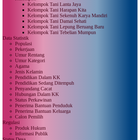
Kelompok Tani Lanta Jaya
Kelompok Tani Harapan Kita
Kelompok Tani Sekenuh Karya Mandiri
Kelompok Tani Damai Sehati
Kelompok Tani Lepung Beruang Baru
Kelompok Tani Tebelian Mumpun
Data Statistik
Populasi
Pekerjaan
Umur Rentang
Umur Kategori
Agama
Jenis Kelamin
Pendidikan Dalam KK
Pendidikan Sedang Ditempuh
Penyandang Cacat
Hubungan Dalam KK
Status Perkawinan
Penerima Bantuan Penduduk
Penerima Bantuan Keluarga
Calon Pemilih
Regulasi
Produk Hukum
Informasi Publik
Status Desa