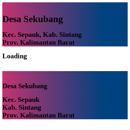
Desa Sekubang
Kec. Sepauk, Kab. Sintang
Prov. Kalimantan Barat
Loading
Desa Sekubang
Kec. Sepauk
Kab. Sintang
Prov. Kalimantan Barat