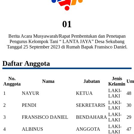
01
Berita Acara Musyawarah/Rapat Pembentukan dan Penetapan
Pengurus Kelompok Tani “ LANTA JAYA” Desa Sekubang
Tanggal 25 September 2023 di Rumah Bapak Fransisco Daniel.
Daftar Anggota
No.
Jenis
Nama
Jabatan
Um
Anggota
Kelamin
LAKI-
1
NAYUR
KETUA
48
LAKI
LAKI-
2
PENDI
SEKRETARIS
30
LAKI
LAKI-
3
FRANSISCO DANIEL
BENDAHARA
29
LAKI
LAKI-
4
ALBINUS
ANGGOTA
47
LAKI