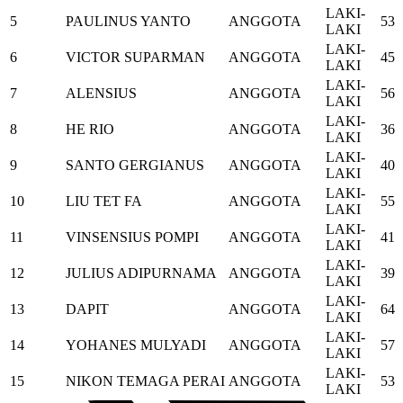
LAKI-
5
PAULINUS YANTO
ANGGOTA
53
LAKI
LAKI-
6
VICTOR SUPARMAN
ANGGOTA
45
LAKI
LAKI-
7
ALENSIUS
ANGGOTA
56
LAKI
LAKI-
8
HE RIO
ANGGOTA
36
LAKI
LAKI-
9
SANTO GERGIANUS
ANGGOTA
40
LAKI
LAKI-
10
LIU TET FA
ANGGOTA
55
LAKI
LAKI-
11
VINSENSIUS POMPI
ANGGOTA
41
LAKI
LAKI-
12
JULIUS ADIPURNAMA
ANGGOTA
39
LAKI
LAKI-
13
DAPIT
ANGGOTA
64
LAKI
LAKI-
14
YOHANES MULYADI
ANGGOTA
57
LAKI
LAKI-
15
NIKON TEMAGA PERAI
ANGGOTA
53
LAKI