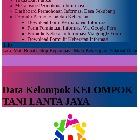
Mekanisme Permohonan Informasi
Dashboard Permohonan Informasi Desa Sekubang
Formulir Permohonan dan Keberatan
Download Form Permohonan Informasi
Form Permintaan Informasi Via Google Form
Formulir Keberatan Informasi Via google Form
Download Formulir Keberatan Informasi
Info
 Bepati, Idup Bepampas , Malu Bekesupan.
Selamat Datang Di Sistem 
Data Kelompok KELOMPOK
TANI LANTA JAYA