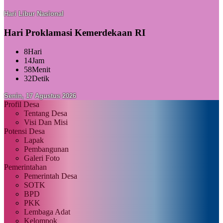
Hari Libur Nasional
Hari Proklamasi Kemerdekaan RI
8
Hari
14
Jam
58
Menit
31
Detik
Senin, 17 Agustus 2026
Profil Desa
Tentang Desa
Visi Dan Misi
Potensi Desa
Lapak
Pembangunan
Galeri Foto
Pemerintahan
Pemerintah Desa
SOTK
BPD
PKK
Lembaga Adat
Kelompok