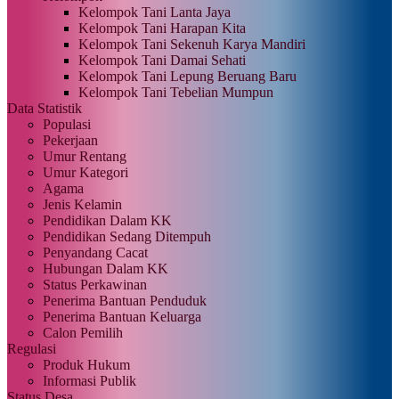
Kelompok Tani Lanta Jaya
Kelompok Tani Harapan Kita
Kelompok Tani Sekenuh Karya Mandiri
Kelompok Tani Damai Sehati
Kelompok Tani Lepung Beruang Baru
Kelompok Tani Tebelian Mumpun
Data Statistik
Populasi
Pekerjaan
Umur Rentang
Umur Kategori
Agama
Jenis Kelamin
Pendidikan Dalam KK
Pendidikan Sedang Ditempuh
Penyandang Cacat
Hubungan Dalam KK
Status Perkawinan
Penerima Bantuan Penduduk
Penerima Bantuan Keluarga
Calon Pemilih
Regulasi
Produk Hukum
Informasi Publik
Status Desa