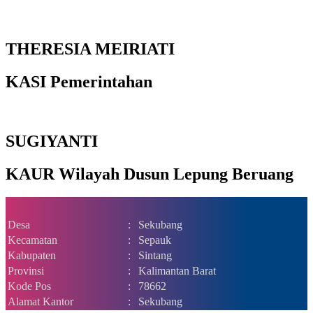
THERESIA MEIRIATI
KASI Pemerintahan
SUGIYANTI
KAUR Wilayah Dusun Lepung Beruang
Desa
:
Sekubang
Kecamatan
:
Sepauk
Kabupaten
:
Sintang
Provinsi
:
Kalimantan Barat
Kode Pos
:
78662
Alamat Kantor
:
Sekubang