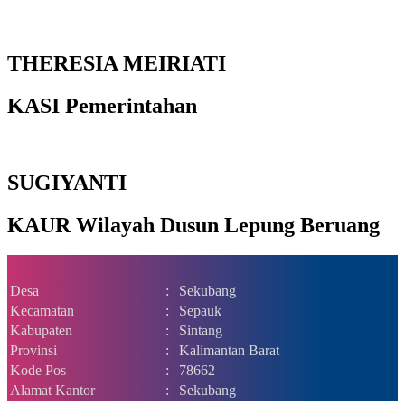
THERESIA MEIRIATI
KASI Pemerintahan
SUGIYANTI
KAUR Wilayah Dusun Lepung Beruang
Desa
:
Sekubang
Kecamatan
:
Sepauk
Kabupaten
:
Sintang
Provinsi
:
Kalimantan Barat
Kode Pos
:
78662
Alamat Kantor
:
Sekubang