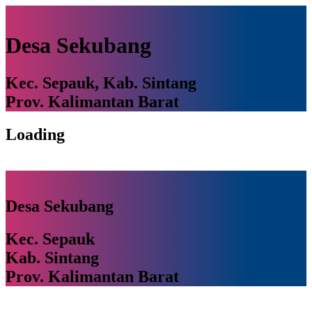
Desa Sekubang
Kec. Sepauk, Kab. Sintang
Prov. Kalimantan Barat
Loading
Desa Sekubang
Kec. Sepauk
Kab. Sintang
Prov. Kalimantan Barat