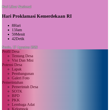
Hari Libur Nasional
Hari Proklamasi Kemerdekaan RI
8
Hari
13
Jam
59
Menit
40
Detik
Senin, 17 Agustus 2026
Profil Desa
Tentang Desa
Visi Dan Misi
Potensi Desa
Lapak
Pembangunan
Galeri Foto
Pemerintahan
Pemerintah Desa
SOTK
BPD
PKK
Lembaga Adat
Kelompok