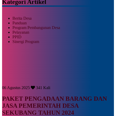
Kategori Artikel
Berita Desa
Panduan
Program Pembangunan Desa
Pelayanan
PPID
Sinergi Program
06 Agustus 2025
341 Kali
PAKET PENGADAAN BARANG DAN
JASA PEMERINTAH DESA
SEKUBANG TAHUN 2024