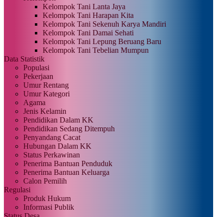
Kelompok Tani Lanta Jaya
Kelompok Tani Harapan Kita
Kelompok Tani Sekenuh Karya Mandiri
Kelompok Tani Damai Sehati
Kelompok Tani Lepung Beruang Baru
Kelompok Tani Tebelian Mumpun
Data Statistik
Populasi
Pekerjaan
Umur Rentang
Umur Kategori
Agama
Jenis Kelamin
Pendidikan Dalam KK
Pendidikan Sedang Ditempuh
Penyandang Cacat
Hubungan Dalam KK
Status Perkawinan
Penerima Bantuan Penduduk
Penerima Bantuan Keluarga
Calon Pemilih
Regulasi
Produk Hukum
Informasi Publik
Status Desa