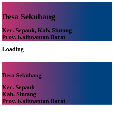
Desa Sekubang
Kec. Sepauk, Kab. Sintang
Prov. Kalimantan Barat
Loading
Desa Sekubang
Kec. Sepauk
Kab. Sintang
Prov. Kalimantan Barat