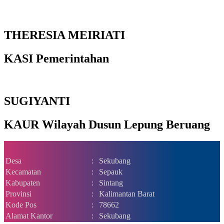
THERESIA MEIRIATI
KASI Pemerintahan
SUGIYANTI
KAUR Wilayah Dusun Lepung Beruang
Desa
:
Sekubang
Kecamatan
:
Sepauk
Kabupaten
:
Sintang
Provinsi
:
Kalimantan Barat
Kode Pos
:
78662
Alamat Kantor
:
Sekubang