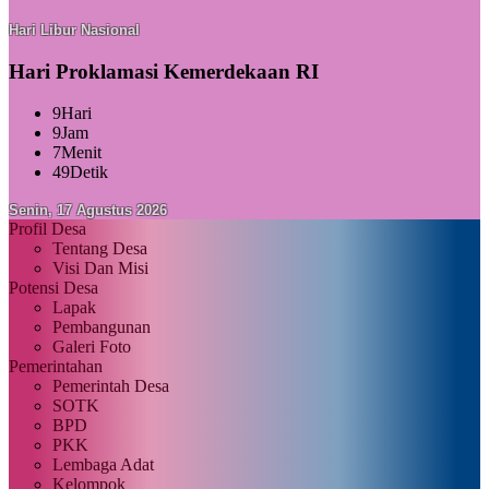
Hari Libur Nasional
Hari Proklamasi Kemerdekaan RI
9
Hari
9
Jam
7
Menit
48
Detik
Senin, 17 Agustus 2026
Profil Desa
Tentang Desa
Visi Dan Misi
Potensi Desa
Lapak
Pembangunan
Galeri Foto
Pemerintahan
Pemerintah Desa
SOTK
BPD
PKK
Lembaga Adat
Kelompok