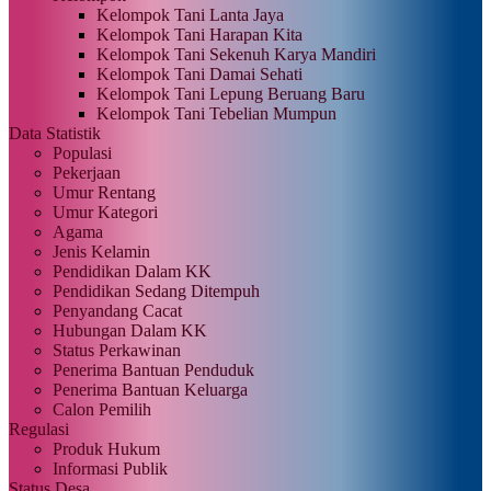
Kelompok Tani Lanta Jaya
Kelompok Tani Harapan Kita
Kelompok Tani Sekenuh Karya Mandiri
Kelompok Tani Damai Sehati
Kelompok Tani Lepung Beruang Baru
Kelompok Tani Tebelian Mumpun
Data Statistik
Populasi
Pekerjaan
Umur Rentang
Umur Kategori
Agama
Jenis Kelamin
Pendidikan Dalam KK
Pendidikan Sedang Ditempuh
Penyandang Cacat
Hubungan Dalam KK
Status Perkawinan
Penerima Bantuan Penduduk
Penerima Bantuan Keluarga
Calon Pemilih
Regulasi
Produk Hukum
Informasi Publik
Status Desa