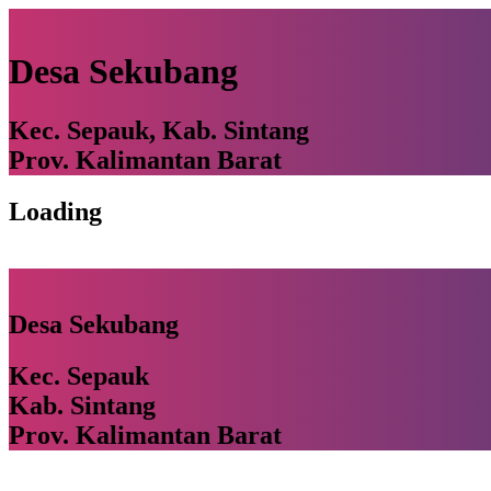
Desa Sekubang
Kec. Sepauk, Kab. Sintang
Prov. Kalimantan Barat
Loading
Desa Sekubang
Kec. Sepauk
Kab. Sintang
Prov. Kalimantan Barat