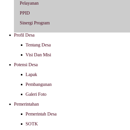
Pelayanan
PPID
Sinergi Program
Profil Desa
Tentang Desa
Visi Dan Misi
Potensi Desa
Lapak
Pembangunan
Galeri Foto
Pemerintahan
Pemerintah Desa
SOTK