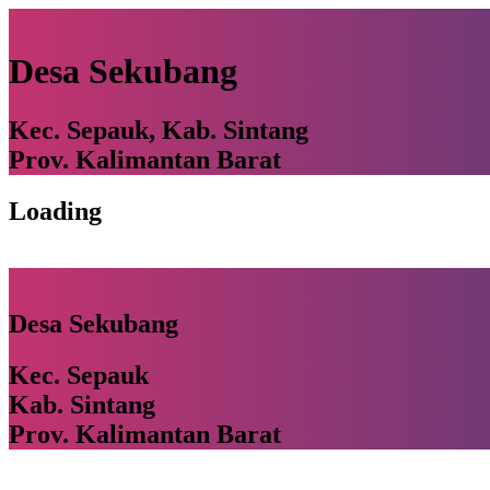
Desa Sekubang
Kec. Sepauk, Kab. Sintang
Prov. Kalimantan Barat
Loading
Desa Sekubang
Kec. Sepauk
Kab. Sintang
Prov. Kalimantan Barat