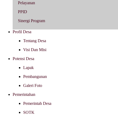
Pelayanan
PPID
Sinergi Program
Profil Desa
Tentang Desa
Visi Dan Misi
Potensi Desa
Lapak
Pembangunan
Galeri Foto
Pemerintahan
Pemerintah Desa
SOTK